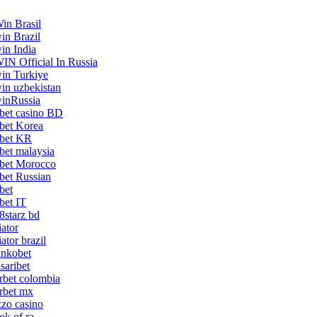
in Brasil
in Brazil
in India
IN Official In Russia
in Turkiye
in uzbekistan
inRussia
bet casino BD
bet Korea
bet KR
bet malaysia
bet Morocco
bet Russian
bet
bet IT
8starz bd
iator
iator brazil
nkobet
saribet
rbet colombia
rbet mx
zzo casino
ok of ra