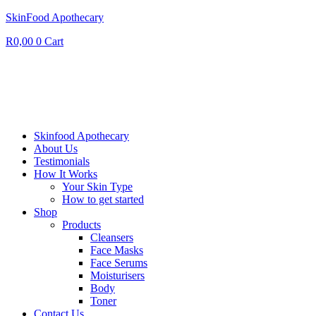
SkinFood Apothecary
R
0,00
0
Cart
Skinfood Apothecary
About Us
Testimonials
How It Works
Your Skin Type
How to get started
Shop
Products
Cleansers
Face Masks
Face Serums
Moisturisers
Body
Toner
Contact Us