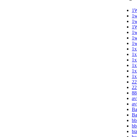
1W
1w
1w
1W
1w
1w
1w
1x
1x
1x
1x
1x
1x
22
22
88
av
av
Ba
Ba
bb
bb
bi
bo