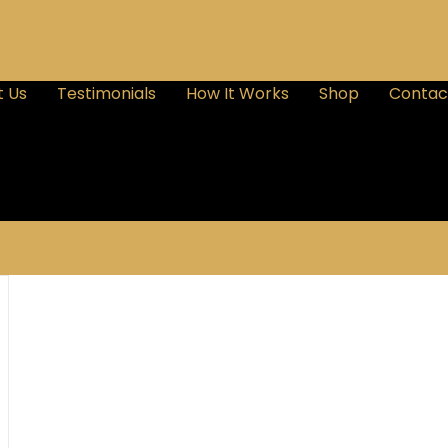
 Us
Testimonials
How It Works
Shop
Contac