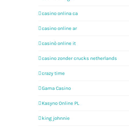
casino onlina ca
casino online ar
casinò online it
casino zonder crucks netherlands
crazy time
Gama Casino
Kasyno Online PL
king johnnie