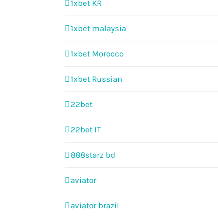
1xbet KR
1xbet malaysia
1xbet Morocco
1xbet Russian
22bet
22bet IT
888starz bd
aviator
aviator brazil