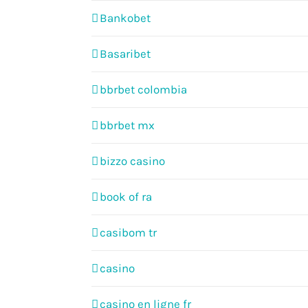
Bankobet
Basaribet
bbrbet colombia
bbrbet mx
bizzo casino
book of ra
casibom tr
casino
casino en ligne fr