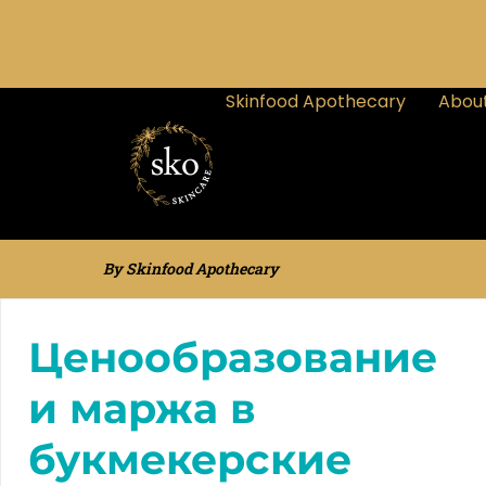
Skinfood Apothecary
About
By Skinfood Apothecary
Ценообразование
и маржа в
букмекерские