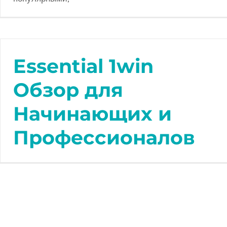
Essential 1win
Обзор для
Начинающих и
Профессионалов