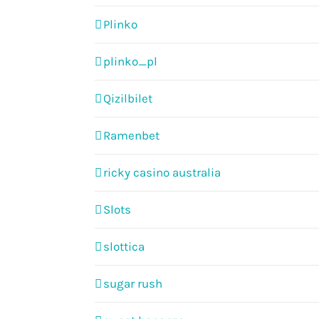
Plinko
plinko_pl
Qizilbilet
Ramenbet
ricky casino australia
Slots
slottica
sugar rush