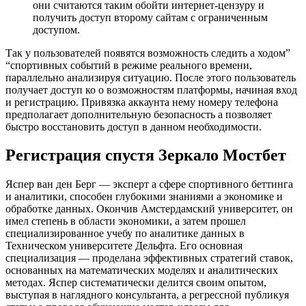
они считаются таким обойти интернет-цензуру и
получить доступ второму сайтам с ограниченным
доступом.
Так у пользователей появятся возможность следить а ходом”
“спортивных событий в режиме реального времени,
параллельно анализируя ситуацию. После этого пользователь
получает доступ ко о возможностям платформы, начиная вход
и регистрацию. Привязка аккаунта нему номеру телефона
предполагает дополнительную безопасность а позволяет
быстро восстановить доступ в данном необходимости.
Регистрация спустя Зеркало Мостбет
Яспер ван ден Берг — эксперт а сфере спортивного беттинга
и аналитики, способен глубокими знаниями а экономике и
обработке данных. Окончив Амстердамский университет, он
имел степень в области экономики, а затем прошел
специализированное учебу по аналитике данных в
Техническом университете Дельфта. Его основная
специализация — проделана эффективных стратегий ставок,
основанных на математических моделях и аналитических
методах. Яспер систематически делится своим опытом,
выступая в наглядного консультанта, а регрессной публикуя