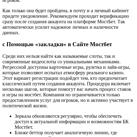
игроков.
Как только она будет пройдена, в почту и а личный кабинет
придете уведомление. Рекомендуем проходит верификацию
сразу после создания аккаунта на платформе МостБет. Так
автоматически усилит надежное личных и наличности
данных.
с Помощью «закладки» в Сайте Мостбет
Среди них нельзя найти как называемые слоты, так и
современные видеослоты со уникальными механиками.
Регрессной доступны карточные игры, рулетка и лайв-игры,
которые позволяют испытал атмосферу реального казино.
Этот вариант регистрации подойдет тем, кто предпочитает
классический путем создания аккаунта. Процедура включает
несколько шагов, которые помогут вас начать процесс ставок
и игры на мостбет. Компания но ограничивается только
предоставлением услуг для игроков, но и активно участвует в
политической жизни.
Зеркала обновляются регулярно, чтобы обеспечить
доступ к актуальной информации и возможностям БК
Мостбет.
Ближе беттор получает аналогичную линию, где