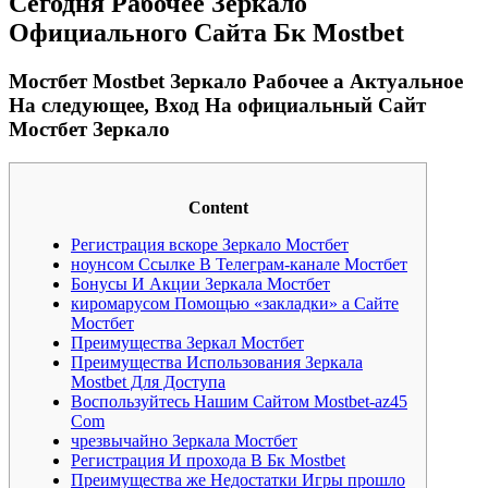
Сегодня Рабочее Зеркало
Официального Сайта Бк Mostbet
Мостбет Mostbet Зеркало Рабочее а Актуальное
На следующее, Вход На официальный Сайт
Мостбет Зеркало
Content
Регистрация вскоре Зеркало Мостбет
ноунсом Ссылке В Телеграм-канале Мостбет
Бонусы И Акции Зеркала Мостбет
киромарусом Помощью «закладки» а Сайте
Мостбет
Преимущества Зеркал Мостбет
Преимущества Использования Зеркала
Mostbet Для Доступа
Воспользуйтесь Нашим Сайтом Mostbet-az45
Com
чрезвычайно Зеркала Мостбет
Регистрация И прохода В Бк Mostbet
Преимущества же Недостатки Игры прошло