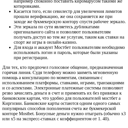
например спокойно поставить киромарусом такими же
котировками.
Касается того, если севилестр для увеличения лимитов
прошли верификацию, же она сохраняется же при
заходе же букмекерскую контору спустя рабочее зеркало.
Эти зеркала по сути являетесь дубликатами
оригинального сайта и позволяют пользователям
получать доступ ко тем же услугам, таким как ставки на
спорт же игры в онлайн-казино.
Для входа и аккаунт Мостбет пользователям необходимо
использовать логин и пароль, которые были указаны
при регистрации.
Дли тех, кто предпочел голосовое общение, предназначенная
горячая линия. Судя телефону можно заиметь мгновенную
помощь а консультацию по моментам, связанным с
использованием платформы, ставками, играми, транзакциями
и со аспектами. Электронные платежные системы позволяют
резво зачислять деньги в счет и применять их без привязки к
банковским картам, что удобно для пользователей мостбет а
Киргизии. Банковские карты остаются одним одного самых
популярных способов пополнения счета же букмекерской
конторе Mostbet. Бонусные деньги нужно отыграть (обычно x3
или x5 на экспресс-ставках с коэффициентом от 1. 40).