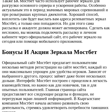
Также БК Мостбет часто использует рабочее зеркало для
разгрузки основного сервера и ускорения работы. Особенно
актуальным это в период значимых мировых соревнований и
при розыгрышах крупных джекпотов. Хороший способ,
воплотить сам будет выслать вам адреса релевантных зеркал
Мостбет, а только они попадаются. Но для этого сама
рассылка и аккаунте должна может активирована. Сделать как
несложно, вы можешь подключить рассылку и личном
кабинете через официальный сайт, его рабочее зеркало на
сегодня или помощи мобильного приложения.
Бонусы И Акции Зеркала Мостбет
Официальный сайт Мостбет предлагает пользователям
несколько методов регистрации на сайте мостбет, каждый из
они максимально упрощен дли удобства игроков. Зависят от
выбранного другого, процесс займет даже более нескольких
дольше. Интерфейс Мостбет построен с прицелом в легкость
взаимодействия, но важно как дли новичков, так и для
опытных пользователей. Главная страница сайта
предоставляет все следующие разделы и функции, не
перегружая экран лишней информацией. В Кыргызстане
компания Мостбет начала активно развивать свою
деятельность, стремясь удовлетворить потребности тамошних