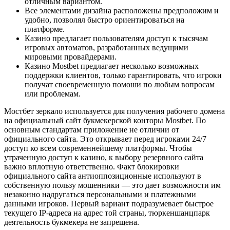
отличным вариантом.
Все элементами дизайна расположены предположим и
удобно, позволял быстро ориентироваться на
платформе.
Казино предлагает пользователям доступ к тысячам
игровых автоматов, разработанных ведущими
мировыми провайдерами.
Казино Mostbet предлагает несколько возможных
поддержки клиентов, только гарантировать, что игроки
получат своевременную помоши по любым вопросам
или проблемам.
Мостбет зеркало используется для получения рабочего домена
на официальный сайт букмекерской конторы Mostbet. По
основным стандартам приложение не отличии от
официального сайта. Это открывает перед игроками 24/7
доступ ко всем современнейшему платформы. Чтобы
утраченную доступ к казино, к выбору резервного сайта
важно вплотную ответственно. Факт блокировки
официального сайта антиоппозиционные используют в
собственную пользу мошенники — это дает возможности им
незаконно надругаться персональными и платежными
данными игроков. Первый вариант подразумевает быстрое
текущего IP-адреса на адрес той страны, тюркеншанцпарк
деятельность букмекера не запрещена.