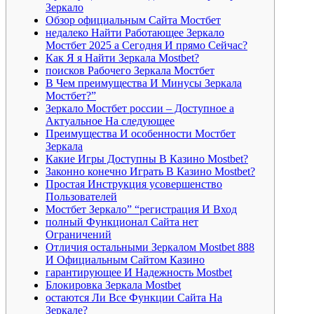
Зеркало
Обзор официальным Сайта Мостбет
недалеко Найти Работающее Зеркало
Мостбет 2025 а Сегодня И прямо Сейчас?
Как Я я Найти Зеркала Mostbet?
поисков Рабочего Зеркала Мостбет
В Чем преимущества И Минусы Зеркала
Мостбет?”
Зеркало Мостбет россии – Доступное а
Актуальное На следующее
Преимущества И особенности Мостбет
Зеркала
Какие Игры Доступны В Казино Mostbet?
Законно конечно Играть В Казино Mostbet?
Простая Инструкция усовершенство
Пользователей
Мостбет Зеркало” “регистрация И Вход
полный Функционал Сайта нет
Ограничений
Отличия остальными Зеркалом Mostbet 888
И Официальным Сайтом Казино
гарантирующее И Надежность Mostbet
Блокировка Зеркала Mostbet
остаются Ли Все Функции Сайта На
Зеркале?