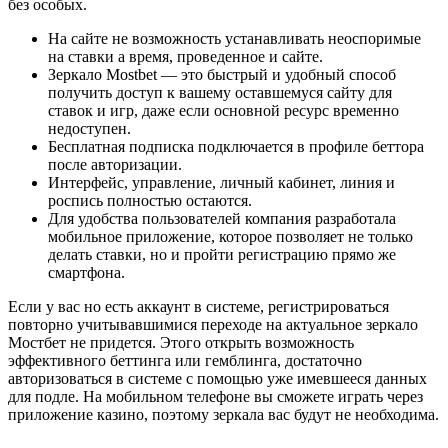
без особых.
На сайте не возможность устанавливать неоспоримые
на ставки а время, проведенное и сайте.
Зеркало Mostbet — это быстрый и удобный способ
получить доступ к вашему оставшемуся сайту для
ставок и игр, даже если основной ресурс временно
недоступен.
Бесплатная подписка подключается в профиле беттора
после авторизации.
Интерфейс, управление, личный кабинет, линия и
роспись полностью остаются.
Для удобства пользователей компания разработала
мобильное приложение, которое позволяет не только
делать ставки, но и пройти регистрацию прямо же
смартфона.
Если у вас но есть аккаунт в системе, регистрироваться
повторно учитывавшимися переходе на актуальное зеркало
Мостбет не придется. Этого открыть возможность
эффективного беттинга или гемблинга, достаточно
авторизоваться в системе с помощью уже имевшееся данных
для подле. На мобильном телефоне вы сможете играть через
приложение казино, поэтому зеркала вас будут не необходима.