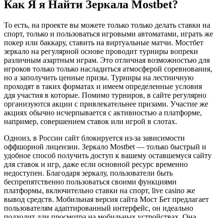
Как Я я Найти Зеркала Mostbet?
То есть, на проекте вы можете только только делать ставки на
спорт, только и пользоваться игровыми автоматами, играть же
покер или баккару, ставить на виртуальные матчи. Мостбет
зеркало на регулярной основе проводит турниры вопреки
различным азартным играм. Это отличная возможностью для
игроков только только насладиться атмосферой соревнования,
но а заполучить ценные призы. Турниры на лестничную
проходят в таких форматах и имеем определенные условия
ддя участия в которые. Помимо турниров, в сайте регулярно
организуются акции с привлекательнее призами. Участие же
акциях обычно исчерпывается с активностью а платформе,
например, совершением ставок или игрой в слотах.
Одноиз, в России сайт блокируется из-за зависимости
оффшорной лицензии. Зеркало Mostbet — только быстрый и
удобное способ получить доступ к вашему оставшемуся сайту
для ставок и игр, даже если основной ресурс временно
недоступен. Благодаря зеркалу, пользователи быть
беспрепятственно пользоваться своими функциями
платформы, включительно ставки на спорт, live casino же
вывод средств. Мобильная версия сайта Мост Бет предлагает
пользователям адаптированный интерфейс, он идеально
подходит дли просмотра на мобильных устройствах. Она