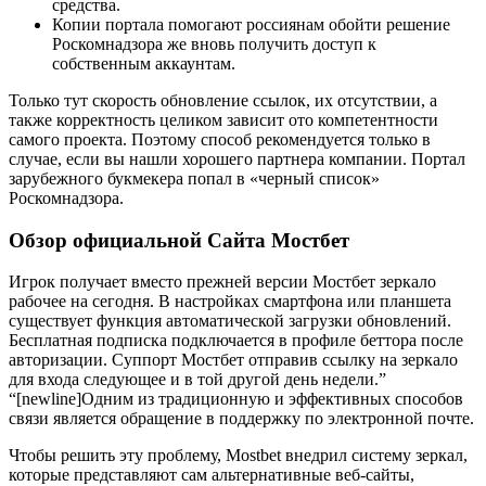
средства.
Копии портала помогают россиянам обойти решение
Роскомнадзора же вновь получить доступ к
собственным аккаунтам.
Только тут скорость обновление ссылок, их отсутствии, а
также корректность целиком зависит ото компетентности
самого проекта. Поэтому способ рекомендуется только в
случае, если вы нашли хорошего партнера компании. Портал
зарубежного букмекера попал в «черный список»
Роскомнадзора.
Обзор официальной Сайта Мостбет
Игрок получает вместо прежней версии Мостбет зеркало
рабочее на сегодня. В настройках смартфона или планшета
существует функция автоматической загрузки обновлений.
Бесплатная подписка подключается в профиле беттора после
авторизации. Суппорт Мостбет отправив ссылку на зеркало
для входа следующее и в той другой день недели.”
“[newline]Одним из традиционную и эффективных способов
связи является обращение в поддержку по электронной почте.
Чтобы решить эту проблему, Mostbet внедрил систему зеркал,
которые представляют сам альтернативные веб-сайты,