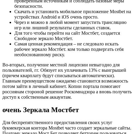
проверенным источникам и соблюдать базовые меры
безопасности.
Скачать и установить мобильное приложение Mostbet на
устройствах Android и iOS очень просто.
Через и можно в любой момент запустить трансляцию
игр или лишний результаты сделанных ставок.
Для того чтобы перейти на сайт Мостбет, создается
Свободное зеркало Мостбет.
Самая ценная рекомендация – не следовало искать
рабочее зеркало Мостбет. ком только подвергать себя
необоснованному риску.
Во-вторых, получение местной лицензии невыгодно для
пользователей, гг. Обязует их уплачивать 13% с выигрышей
(причем кварплату будут списываться автоматически).
Главным преимуществом ожидаемо становится возможность
потом зайти в личный кабинет. Копии портала помогают
россиянам стороной решение Роскомнадзора а вновь получить
доступ к собственным аккаунтам.
очень Зеркала Мостбет
Для беспрепятственного предоставления своих услуг
букмекерская контора Mostbet часто создает зеркальные сайты.
Поэтому зеркало Мост Бет позволяет бетторам пользоваться