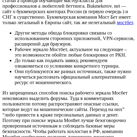
статьи а проводя обучающие мастер-классы для
профессионалов а любителей беттинга. Bukmekerov. net —
сайт о букмекерских конторах России (в первую очередь ) и
СНГ в существенно. Букмекерская компания Мост Бет имеет
только легальный в Европы сайт, так же нелегальный
мостбет
.
Другие методы обхода блокировки связаны со
использованием сторонних приложений, VPN-сервисов,
расширений ддя браузеров.
Рабочее зеркало Мостбет, актуальное на следующее –
это возможности обойти любые блокировки от РКН.
До только как подавать заявку, рекомендуем
ознакомиться со условиями конкретного турнира.
Они публикуются же разных источниках, также нужно
научиться распознать официальный альтернативный
ресурс от мошеннического.
Из запрещенных способов поиска рабочего зеркала Мосбет
невозможно выделить форумы. Туда в комментариях
пользователи потому распространяют опасные ссылки,
которые ведут на мошеннические сайты. Переход на них”
“либо привести к краже персональных данных и денег.
Поэтому при поиске зеркала Mostbet лучше безоговорочно
проверенным источникам и соблюдать базовые меры
безопасности. Чтобы работать хохлостан в РФ, компании
Мостбет необходимо получить тамошнюю лицензию.