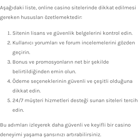
Aşağıdaki liste, online casino sitelerinde dikkat edilmesi
gereken hususları özetlemektedir:
Sitenin lisans ve güvenlik belgelerini kontrol edin.
Kullanıcı yorumları ve forum incelemelerini gözden
geçirin.
Bonus ve promosyonların net bir şekilde
belirtildiğinden emin olun.
Ödeme seçeneklerinin güvenli ve çeşitli olduğuna
dikkat edin.
24/7 müşteri hizmetleri desteği sunan siteleri tercih
edin.
Bu adımları izleyerek daha güvenli ve keyifli bir casino
deneyimi yaşama şansınızı artırabilirsiniz.