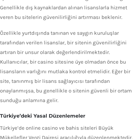
Genellikle dış kaynaklardan alınan lisanslarla hizmet
veren bu sitelerin güvenilirliğini artırması beklenir.
Özellikle yurtdışında tanınan ve saygın kuruluşlar
tarafından verilen lisanslar, bir sitenin güvenilirliğini
artıran bir unsur olarak değerlendirilmektedir.
Kullanıcılar, bir casino sitesine üye olmadan önce bu
lisansların varlığını mutlaka kontrol etmelidir. Eğer bir
site, tanınmış bir lisans sağlayıcısı tarafından
onaylanmışsa, bu genellikle o sitenin güvenli bir ortam
sunduğu anlamına gelir.
Türkiye’deki Yasal Düzenlemeler
Türkiye’de online casino ve bahis siteleri Büyük
Mükellefler Vergi Dairesi aracılığıyla düzenlenmektedir.