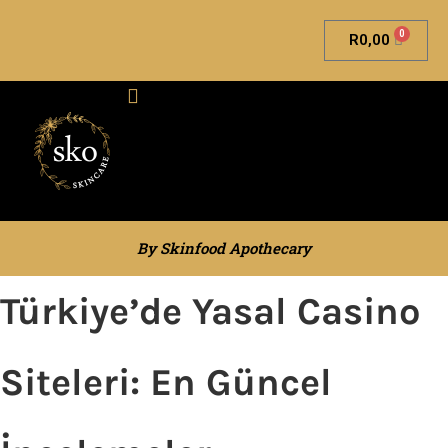
0
R
0,00
Skinfood Apothecary
By Skinfood Apothecary
Türkiye’de Yasal Casino
Siteleri: En Güncel