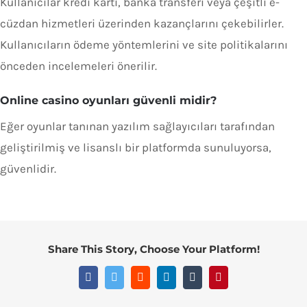
Kullanıcılar kredi kartı, banka transferi veya çeşitli e-
cüzdan hizmetleri üzerinden kazançlarını çekebilirler.
Kullanıcıların ödeme yöntemlerini ve site politikalarını
önceden incelemeleri önerilir.
Online casino oyunları güvenli midir?
Eğer oyunlar tanınan yazılım sağlayıcıları tarafından
geliştirilmiş ve lisanslı bir platformda sunuluyorsa,
güvenlidir.
Share This Story, Choose Your Platform!