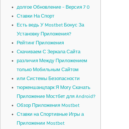
долгое Обновление – Версия 7 0
Ставки На Спорт
Есть ведь У Mostbet Бонус За
Установку Приложения?
Рейтинг Приложения
Скачиваем С Зеркала Сайта
различия Между Приложением
только Мобильным Сайтом
или Системы Безопасности
тюркеншанцпарк Я Могу Скачать
Приложение Мостбет для Android?
Обзор Приложения Mostbet
Ставки на Спортивные Игры а
Приложении Mostbet