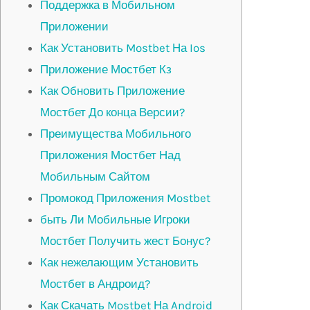
Поддержка в Мобильном
Приложении
Как Установить Mostbet На Ios
Приложение Мостбет Кз
Как Обновить Приложение
Мостбет До конца Версии?
Преимущества Мобильного
Приложения Мостбет Над
Мобильным Сайтом
Промокод Приложения Mostbet
быть Ли Мобильные Игроки
Мостбет Получить жест Бонус?
Как нежелающим Установить
Мостбет в Андроид?
Как Скачать Mostbet На Android