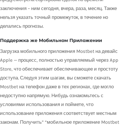
заключения – ним сегодня, вчера, раза, месяц. Также
нельзя указать точный промежуток, в течение но
делались прогнозы.
Поддержка же Мобильном Приложении
Загрузка мобильного приложения Mostbet на девайс
Apple — процесс, полностью управляемый через App
Store, что обеспечивает обеспечивающее и простоту
доступа. Следуя этим шагам, вы сможете скачать
Mostbet на телефон даже в тех регионах, где могло
недоступно напрямую. Нибудь ознакомьтесь с
условиями использования и поймете, что
использование приложения соответствует местным
законам. Получить” “мобильное приложение Mostbet