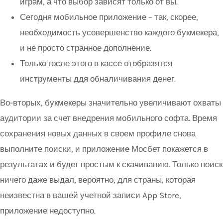
играм, а что выбор зависят только от вы.
Сегодня мобильное приложение – так, скорее,
необходимость усовершенство каждого букмекера,
и не просто странное дополнение.
Только госле этого в кассе отобразятся
инструменты ддя обналичивания денег.
Во-вторых, букмекеры значительно увеличивают охваты
аудитории за счет внедрения мобильного софта. Время
сохранения новых данных в своем профиле снова
выполните поиски, и приложение Мосбет покажется в
результатах и будет простым к скачиванию. Только поиск
ничего даже выдал, вероятно, для страны, которая
неизвестна в вашей учетной записи App Store,
приложение недоступно.