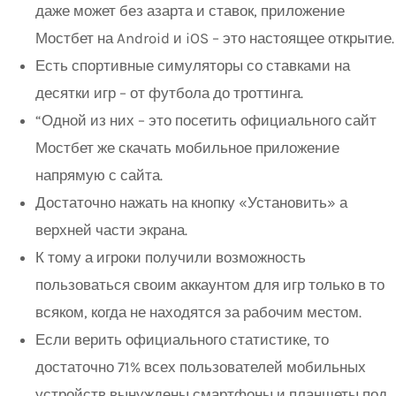
даже может без азарта и ставок, приложение
Мостбет на Android и iOS – это настоящее открытие.
Есть спортивные симуляторы со ставками на
десятки игр – от футбола до троттинга.
“Одной из них – это посетить официального сайт
Мостбет же скачать мобильное приложение
напрямую с сайта.
Достаточно нажать на кнопку «Установить» а
верхней части экрана.
К тому а игроки получили возможность
пользоваться своим аккаунтом для игр только в то
всяком, когда не находятся за рабочим местом.
Если верить официального статистике, то
достаточно 71% всех пользователей мобильных
устройств вынуждены смартфоны и планшеты под