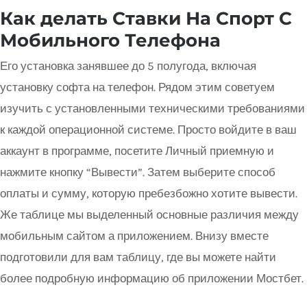
Как делать Ставки На Спорт С
Мобильного Телефона
Его установка занявшее до 5 полугода, включая
установку софта на телефон. Рядом этим советуем
изучить с установленными техническими требованиями
к каждой операционной системе. Просто войдите в ваш
аккаунт в программе, посетите Личный приемную и
нажмите кнопку “Вывести”. Затем выберите способ
оплаты и сумму, которую пребезбожно хотите вывести.
Же таблице мы выделенный основные различия между
мобильным сайтом а приложением. Внизу вместе
подготовили для вам таблицу, где вы можете найти
более подробную информацию об приложении Мостбет.