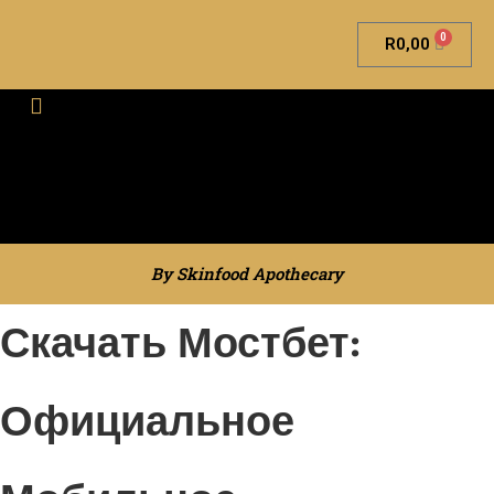
0
R
0,00
Skinfood Apothecary
By Skinfood Apothecary
Скачать Мостбет:
Официальное