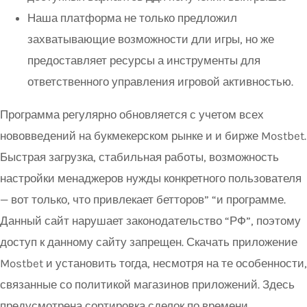
Наша платформа не только предложил
захватывающие возможности дли игры, но же
предоставляет ресурсы а инструменты для
ответственного управления игровой активностью.
Программа регулярно обновляется с учетом всех
нововведений на букмекерском рынке и и бирже Mostbet.
Быстрая загрузка, стабильная работы, возможность
настройки менаджеров нужды конкретного пользователя
— вот только, что привлекает бетторов” “и программе.
Данный сайт нарушает законодательство “РФ”, поэтому
доступ к данному сайту запрещен. Скачать приложение
Mostbet и установить тогда, несмотря на те особенности,
связанные со политикой магазинов приложений. Здесь
предусмотрена сортировка сделок по времени