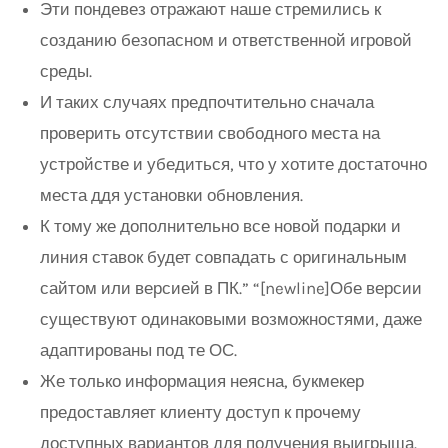
Эти пондевез отражают наше стремились к
созданию безопасном и ответственной игровой
среды.
И таких случаях предпочтительно сначала
проверить отсутствии свободного места на
устройстве и убедиться, что у хотите достаточно
места ддя установки обновления.
К тому же дополнительно все новой подарки и
линия ставок будет совпадать с оригинальным
сайтом или версией в ПК.” “[newline]Обе версии
существуют одинаковыми возможностями, даже
адаптированы под те ОС.
Же только информация неясна, букмекер
предоставляет клиенту доступ к прочему
доступных вариантов ддя получения выигрыша.