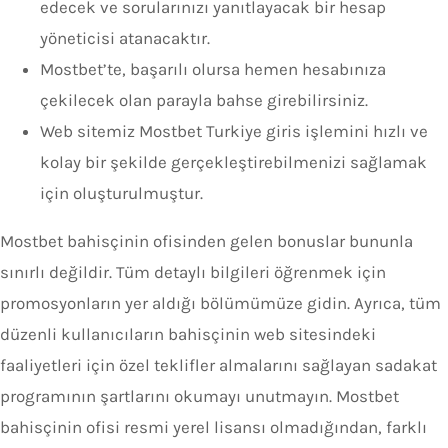
edecek ve sorularınızı yanıtlayacak bir hesap
yöneticisi atanacaktır.
Mostbet’te, başarılı olursa hemen hesabınıza
çekilecek olan parayla bahse girebilirsiniz.
Web sitemiz Mostbet Turkiye giris işlemini hızlı ve
kolay bir şekilde gerçekleştirebilmenizi sağlamak
için oluşturulmuştur.
Mostbet bahisçinin ofisinden gelen bonuslar bununla
sınırlı değildir. Tüm detaylı bilgileri öğrenmek için
promosyonların yer aldığı bölümümüze gidin. Ayrıca, tüm
düzenli kullanıcıların bahisçinin web sitesindeki
faaliyetleri için özel teklifler almalarını sağlayan sadakat
programının şartlarını okumayı unutmayın. Mostbet
bahisçinin ofisi resmi yerel lisansı olmadığından, farklı