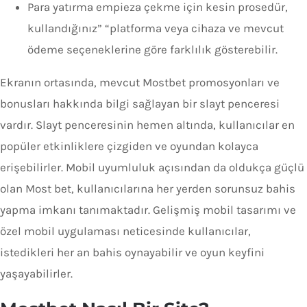
Para yatırma empieza çekme için kesin prosedür,
kullandığınız” “platforma veya cihaza ve mevcut
ödeme seçeneklerine göre farklılık gösterebilir.
Ekranın ortasında, mevcut Mostbet promosyonları ve
bonusları hakkında bilgi sağlayan bir slayt penceresi
vardır. Slayt penceresinin hemen altında, kullanıcılar en
popüler etkinliklere çizgiden ve oyundan kolayca
erişebilirler. Mobil uyumluluk açısından da oldukça güçlü
olan Most bet, kullanıcılarına her yerden sorunsuz bahis
yapma imkanı tanımaktadır. Gelişmiş mobil tasarımı ve
özel mobil uygulaması neticesinde kullanıcılar,
istedikleri her an bahis oynayabilir ve oyun keyfini
yaşayabilirler.