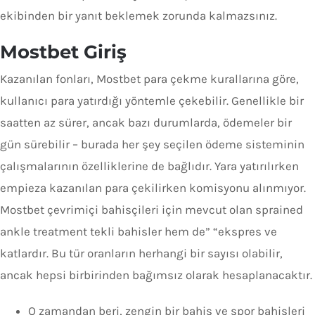
ekibinden bir yanıt beklemek zorunda kalmazsınız.
Mostbet Giriş
Kazanılan fonları, Mostbet para çekme kurallarına göre,
kullanıcı para yatırdığı yöntemle çekebilir. Genellikle bir
saatten az sürer, ancak bazı durumlarda, ödemeler bir
gün sürebilir – burada her şey seçilen ödeme sisteminin
çalışmalarının özelliklerine de bağlıdır. Yara yatırılırken
empieza kazanılan para çekilirken komisyonu alınmıyor.
Mostbet çevrimiçi bahisçileri için mevcut olan sprained
ankle treatment tekli bahisler hem de” “ekspres ve
katlardır. Bu tür oranların herhangi bir sayısı olabilir,
ancak hepsi birbirinden bağımsız olarak hesaplanacaktır.
O zamandan beri, zengin bir bahis ve spor bahisleri