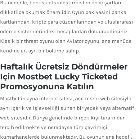
Bu nedenle, bonusu etkinleştirmeden önce şartları
dikkatlice okumak önemlidir. Oyun bakiyesini banka
kartlarından, kripto para cüzdanlarından ve uluslararası
ödeme sistemlerindeki hesaplardan doldurabilirsiniz.
Klasik bir threat oyunu olan Aviator oyunu, ana menüde
kendine ait ayrı bir bölüme sahip.
Haftalık Ücretsiz Döndürmeler
Için Mostbet Lucky Ticketed
Promosyonuna Katılın
Mostbet’in ayna internet sitesi, asıl resmi web sitesiyle
aynı içerik ve işlevselliği sunan bir yedek veya alternatif
web sitesidir. Dünya genelinde birçok kişi tarafından
tercih edilmekte ve neredeyse tüm çevrimiçi
kumarhanelerde bulunmaktadır. Bu oyunun ana hedefi,