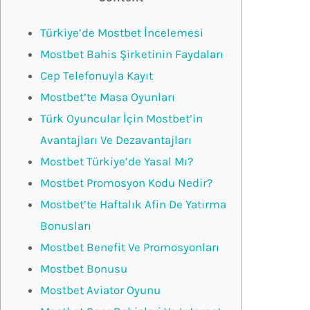
Türkiye’de Mostbet İncelemesi
Mostbet Bahis Şirketinin Faydaları
Cep Telefonuyla Kayıt
Mostbet’te Masa Oyunları
Türk Oyuncular İçin Mostbet’in
Avantajları Ve Dezavantajları
Mostbet Türkiye’de Yasal Mı?
Mostbet Promosyon Kodu Nedir?
Mostbet’te Haftalık Afin De Yatırma
Bonusları
Mostbet Benefit Ve Promosyonları
Mostbet Bonusu
Mostbet Aviator Oyunu