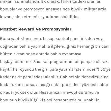
imkanı sunmalarıdır. Ek olarak, farklı türdeki oranlar,
bonuslar ve promosyonlar sayesinde büyük miktarlarda
kazanç elde etmenize yardımcı olabilirler.
Mostbet Reward Ve Promosyonları
Bunu yaptıktan sonra, hesap kontrol panelinizden veya
doğrudan bahis yapmakla ilgilendiğiniz herhangi bir canlı
bülten ekranından anında bahis oynamaya
başlayabilirsiniz. Sadakat programının bir parçası olarak,
kayıtlı her oyuncu the girl para yatırma işleminden% 50’ye
kadar nakit para iadesi alabilir. Bahisçinin deneyimi eine
kadar uzun olursa, alacağı nakit pra iadesi yüzdesi sobre
o kadar yüksek olur. Hesabınızın mevcut durumu ve
bonusun büyüklüğü kişisel hesabınızda bulunabilir.