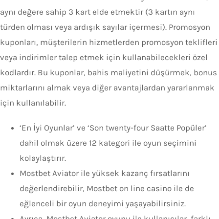
aynı değere sahip 3 kart elde etmektir (3 kartın aynı
türden olması veya ardışık sayılar içermesi). Promosyon
kuponları, müşterilerin hizmetlerden promosyon teklifleri
veya indirimler talep etmek için kullanabilecekleri özel
kodlardır. Bu kuponlar, bahis maliyetini düşürmek, bonus
miktarlarını almak veya diğer avantajlardan yararlanmak
için kullanılabilir.
‘En İyi Oyunlar’ ve ‘Son twenty-four Saatte Popüler’
dahil olmak üzere 12 kategori ile oyun seçimini
kolaylaştırır.
Mostbet Aviator ile yüksek kazanç fırsatlarını
değerlendirebilir, Mostbet on line casino ile de
eğlenceli bir oyun deneyimi yaşayabilirsiniz.
Ayrıca, Mostbet Aviator oyunu ile kullanıcılar, farklı