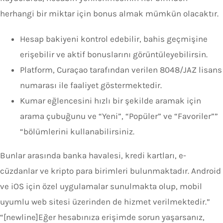
herhangi bir miktar için bonus almak mümkün olacaktır.
Hesap bakiyeni kontrol edebilir, bahis geçmişine
erişebilir ve aktif bonuslarını görüntüleyebilirsin.
Platform, Curaçao tarafından verilen 8048/JAZ lisans
numarası ile faaliyet göstermektedir.
Kumar eğlencesini hızlı bir şekilde aramak için
arama çubuğunu ve “Yeni”, “Popüler” ve “Favoriler””
“bölümlerini kullanabilirsiniz.
Bunlar arasında banka havalesi, kredi kartları, e-
cüzdanlar ve kripto para birimleri bulunmaktadır. Android
ve iOS için özel uygulamalar sunulmakta olup, mobil
uyumlu web sitesi üzerinden de hizmet verilmektedir.”
“[newline]Eğer hesabınıza erişimde sorun yaşarsanız,