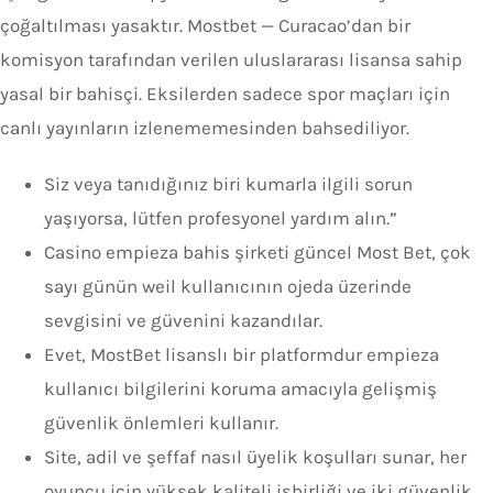
çoğaltılması yasaktır. Mostbet — Curacao’dan bir
komisyon tarafından verilen uluslararası lisansa sahip
yasal bir bahisçi. Eksilerden sadece spor maçları için
canlı yayınların izlenememesinden bahsediliyor.
Siz veya tanıdığınız biri kumarla ilgili sorun
yaşıyorsa, lütfen profesyonel yardım alın.”
Casino empieza bahis şirketi güncel Most Bet, çok
sayı günün weil kullanıcının ojeda üzerinde
sevgisini ve güvenini kazandılar.
Evet, MostBet lisanslı bir platformdur empieza
kullanıcı bilgilerini koruma amacıyla gelişmiş
güvenlik önlemleri kullanır.
Site, adil ve şeffaf nasıl üyelik koşulları sunar, her
oyuncu için yüksek kaliteli işbirliği ve iki güvenlik