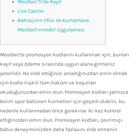
Mostbet Tr’de Kayıt
Live Casino
Bahisçinin Ofisi Ve Kumarhane
Mostbet’inmobil Uygulaması
Mostbet’te promosyon kodlarını kullanmak için, bunları
kayıt veya ödeme sırasında uygun alana girmeniz
yeterlidir. Ne elde ettiğinizi anladığınızdan emin olmak
için kodla ilişkili tüm hüküm ve koşulları
okuduğunuzdan emin olun. Promosyon kodları yalnızca
belirli spor bahisleri hizmetleri için geçerli olabilir, bu
nedenle kullanmadan önce gerekirse iki kez kontrol
ettiğinizden emin olun. Promosyon kodları, çevrimiçi
bahis deneyiminizden daha fazlasını elde etmenin