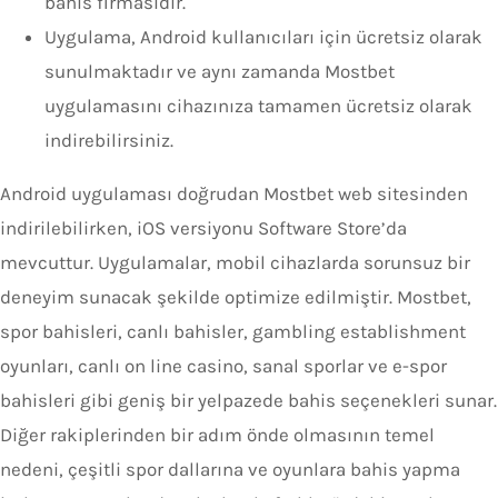
bahis firmasıdır.
Uygulama, Android kullanıcıları için ücretsiz olarak
sunulmaktadır ve aynı zamanda Mostbet
uygulamasını cihazınıza tamamen ücretsiz olarak
indirebilirsiniz.
Android uygulaması doğrudan Mostbet web sitesinden
indirilebilirken, iOS versiyonu Software Store’da
mevcuttur. Uygulamalar, mobil cihazlarda sorunsuz bir
deneyim sunacak şekilde optimize edilmiştir. Mostbet,
spor bahisleri, canlı bahisler, gambling establishment
oyunları, canlı on line casino, sanal sporlar ve e-spor
bahisleri gibi geniş bir yelpazede bahis seçenekleri sunar.
Diğer rakiplerinden bir adım önde olmasının temel
nedeni, çeşitli spor dallarına ve oyunlara bahis yapma