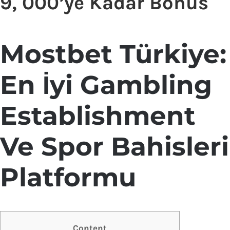
9, 000’ye Kadar Bonus
Mostbet Türkiye:
En İyi Gambling
Establishment
Ve Spor Bahisleri
Platformu
Content