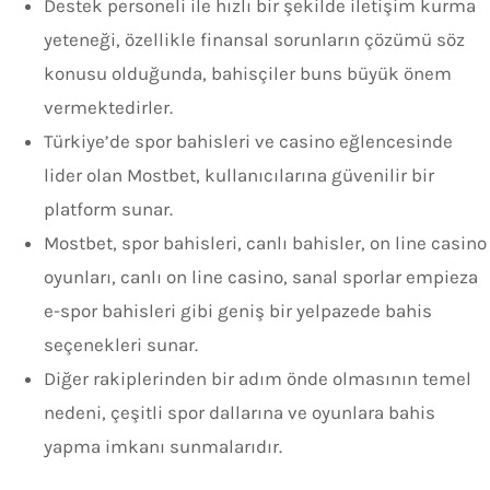
Destek personeli ile hızlı bir şekilde iletişim kurma
yeteneği, özellikle finansal sorunların çözümü söz
konusu olduğunda, bahisçiler buns büyük önem
vermektedirler.
Türkiye’de spor bahisleri ve casino eğlencesinde
lider olan Mostbet, kullanıcılarına güvenilir bir
platform sunar.
Mostbet, spor bahisleri, canlı bahisler, on line casino
oyunları, canlı on line casino, sanal sporlar empieza
e-spor bahisleri gibi geniş bir yelpazede bahis
seçenekleri sunar.
Diğer rakiplerinden bir adım önde olmasının temel
nedeni, çeşitli spor dallarına ve oyunlara bahis
yapma imkanı sunmalarıdır.