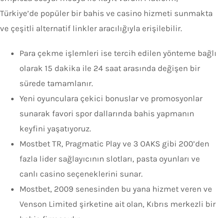
Türkiye’de popüler bir bahis ve casino hizmeti sunmakta
ve çeşitli alternatif linkler aracılığıyla erişilebilir.
Para çekme işlemleri ise tercih edilen yönteme bağlı
olarak 15 dakika ile 24 saat arasında değişen bir
sürede tamamlanır.
Yeni oyunculara çekici bonuslar ve promosyonlar
sunarak favori spor dallarında bahis yapmanın
keyfini yaşatıyoruz.
Mostbet TR, Pragmatic Play ve 3 OAKS gibi 200’den
fazla lider sağlayıcının slotları, pasta oyunları ve
canlı casino seçeneklerini sunar.
Mostbet, 2009 senesinden bu yana hizmet veren ve
Venson Limited şirketine ait olan, Kıbrıs merkezli bir