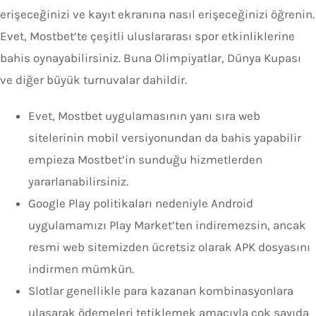
erişeceğinizi ve kayıt ekranına nasıl erişeceğinizi öğrenin.
Evet, Mostbet’te çeşitli uluslararası spor etkinliklerine
bahis oynayabilirsiniz. Buna Olimpiyatlar, Dünya Kupası
ve diğer büyük turnuvalar dahildir.
Evet, Mostbet uygulamasının yanı sıra web
sitelerinin mobil versiyonundan da bahis yapabilir
empieza Mostbet’in sunduğu hizmetlerden
yararlanabilirsiniz.
Google Play politikaları nedeniyle Android
uygulamamızı Play Market’ten indiremezsin, ancak
resmi web sitemizden ücretsiz olarak APK dosyasını
indirmen mümkün.
Slotlar genellikle para kazanan kombinasyonlara
ulaşarak ödemeleri tetiklemek amacıyla çok sayıda