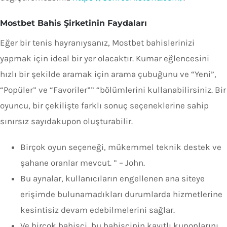
Mostbet Bahis Şirketinin Faydaları
Eğer bir tenis hayranıysanız, Mostbet bahislerinizi
yapmak için ideal bir yer olacaktır. Kumar eğlencesini
hızlı bir şekilde aramak için arama çubuğunu ve “Yeni”,
“Popüler” ve “Favoriler”” “bölümlerini kullanabilirsiniz. Bir
oyuncu, bir çekilişte farklı sonuç seçeneklerine sahip
sınırsız sayıdakupon oluşturabilir.
Birçok oyun seçeneği, mükemmel teknik destek ve
şahane oranlar mevcut. ” – John.
Bu aynalar, kullanıcıların engellenen ana siteye
erişimde bulunamadıkları durumlarda hizmetlerine
kesintisiz devam edebilmelerini sağlar.
Ve birçok bahisçi, bu bahisçinin kayıtlı kuponlarını