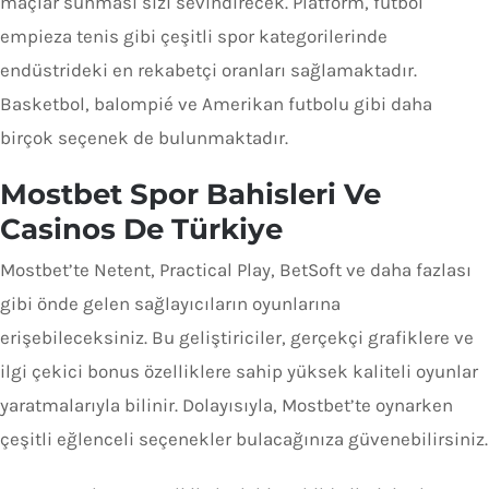
maçlar sunması sizi sevindirecek. Platform, futbol
empieza tenis gibi çeşitli spor kategorilerinde
endüstrideki en rekabetçi oranları sağlamaktadır.
Basketbol, balompié ve Amerikan futbolu gibi daha
birçok seçenek de bulunmaktadır.
Mostbet Spor Bahisleri Ve
Casinos De Türkiye
Mostbet’te Netent, Practical Play, BetSoft ve daha fazlası
gibi önde gelen sağlayıcıların oyunlarına
erişebileceksiniz. Bu geliştiriciler, gerçekçi grafiklere ve
ilgi çekici bonus özelliklere sahip yüksek kaliteli oyunlar
yaratmalarıyla bilinir. Dolayısıyla, Mostbet’te oynarken
çeşitli eğlenceli seçenekler bulacağınıza güvenebilirsiniz.