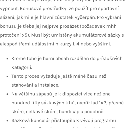
vypnout. Bonusové prostředky lze použít pro sportovní
sázení, jakmile je hlavní zůstatek vyčerpán. Pro vybrání
bonusu je třeba jej nejprve prosázet (požadavek mhh
protočení x5). Musí být umístěny akumulátorové sázky s
alespoň třemi událostmi h kurzy 1, 4 nebo vyššími.
Kromě toho je herní obsah rozdělen do příslušných
kategorií.
Tento proces vyžaduje ještě méně času než
stahování a instalace.
Na většinu zápasů je k dispozici více než one
hundred fifty sázkových trhů, například 1×2, přesné
skóre, celkové skóre, handicap a podobně.
Sázková kancelář přistoupila k vývoji programu