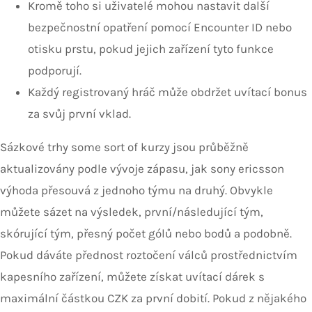
Kromě toho si uživatelé mohou nastavit další
bezpečnostní opatření pomocí Encounter ID nebo
otisku prstu, pokud jejich zařízení tyto funkce
podporují.
Každý registrovaný hráč může obdržet uvítací bonus
za svůj první vklad.
Sázkové trhy some sort of kurzy jsou průběžně
aktualizovány podle vývoje zápasu, jak sony ericsson
výhoda přesouvá z jednoho týmu na druhý. Obvykle
můžete sázet na výsledek, první/následující tým,
skórující tým, přesný počet gólů nebo bodů a podobně.
Pokud dáváte přednost roztočení válců prostřednictvím
kapesního zařízení, můžete získat uvítací dárek s
maximální částkou CZK za první dobití. Pokud z nějakého