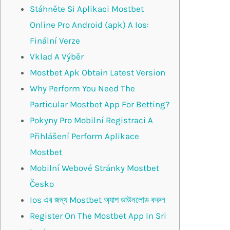
Stáhněte Si Aplikaci Mostbet
Online Pro Android (apk) A Ios:
Finální Verze
Vklad A Výběr
Mostbet Apk Obtain Latest Version
Why Perform You Need The
Particular Mostbet App For Betting?
Pokyny Pro Mobilní Registraci A
Přihlášení Perform Aplikace
Mostbet
Mobilní Webové Stránky Mostbet
Česko
Ios এর জন্য Mostbet অ্যাপ ডাউনলোড করুন
Register On The Mostbet App In Sri