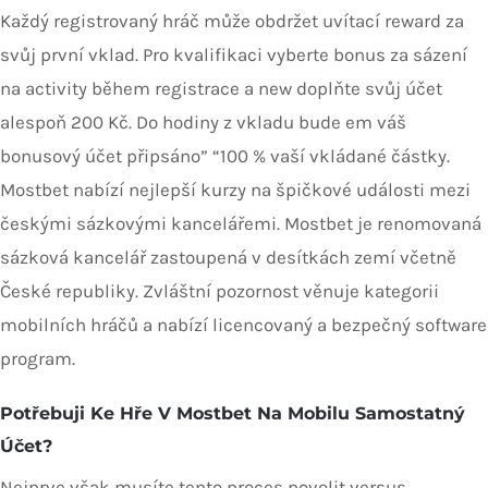
Každý registrovaný hráč může obdržet uvítací reward za
svůj první vklad. Pro kvalifikaci vyberte bonus za sázení
na activity během registrace a new doplňte svůj účet
alespoň 200 Kč. Do hodiny z vkladu bude em váš
bonusový účet připsáno” “100 % vaší vkládané částky.
Mostbet nabízí nejlepší kurzy na špičkové události mezi
českými sázkovými kancelářemi. Mostbet je renomovaná
sázková kancelář zastoupená v desítkách zemí včetně
České republiky. Zvláštní pozornost věnuje kategorii
mobilních hráčů a nabízí licencovaný a bezpečný software
program.
Potřebuji Ke Hře V Mostbet Na Mobilu Samostatný
Účet?
Nejprve však musíte tento proces povolit versus