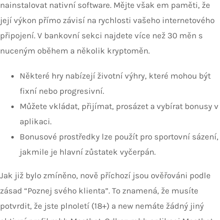
nainstalovat nativní software. Mějte však em paměti, že
její výkon přímo závisí na rychlosti vašeho internetového
připojení. V bankovní sekci najdete více než 30 měn s
nuceným oběhem a několik kryptoměn.
Některé hry nabízejí životní výhry, které mohou být
fixní nebo progresivní.
Můžete vkládat, přijímat, prosázet a vybírat bonusy v
aplikaci.
Bonusové prostředky lze použít pro sportovní sázení,
jakmile je hlavní zůstatek vyčerpán.
Jak již bylo zmíněno, nově příchozí jsou ověřováni podle
zásad “Poznej svého klienta”. To znamená, že musíte
potvrdit, že jste plnoletí (18+) a new nemáte žádný jiný