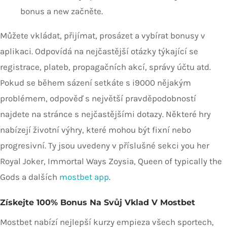
bonus a new začněte.
Můžete vkládat, přijímat, prosázet a vybírat bonusy v
aplikaci. Odpovídá na nejčastější otázky týkající se
registrace, plateb, propagačních akcí, správy účtu atd.
Pokud se během sázení setkáte s i9000 nějakým
problémem, odpověď s největší pravděpodobností
najdete na stránce s nejčastějšími dotazy. Některé hry
nabízejí životní výhry, které mohou být fixní nebo
progresivní. Ty jsou uvedeny v příslušné sekci you her
Royal Joker, Immortal Ways Zoysia, Queen of typically the
Gods a dalších
mostbet app
.
Získejte 100% Bonus Na Svůj Vklad V Mostbet
Mostbet nabízí nejlepší kurzy empieza všech sportech,