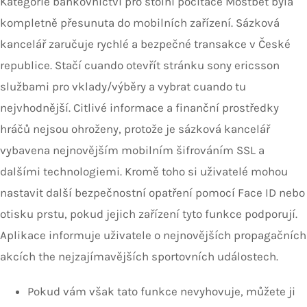
Kategorie bankovnictví pro stolní počítače Mostbet byla
kompletně přesunuta do mobilních zařízení. Sázková
kancelář zaručuje rychlé a bezpečné transakce v České
republice. Stačí cuando otevřít stránku sony ericsson
službami pro vklady/výběry a vybrat cuando tu
nejvhodnější. Citlivé informace a finanční prostředky
hráčů nejsou ohroženy, protože je sázková kancelář
vybavena nejnovějším mobilním šifrováním SSL a
dalšími technologiemi. Kromě toho si uživatelé mohou
nastavit další bezpečnostní opatření pomocí Face ID nebo
otisku prstu, pokud jejich zařízení tyto funkce podporují.
Aplikace informuje uživatele o nejnovějších propagačních
akcích the nejzajímavějších sportovních událostech.
Pokud vám však tato funkce nevyhovuje, můžete ji