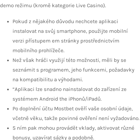
demo režimu (kromě kategorie Live Casino).
Pokud z nějakého důvodu nechcete aplikaci
instalovat na svůj smartphone, použijte mobilní
verzi přístupem em stránky prostřednictvím
mobilního prohlížeče.
Než však hráči využijí této možnosti, měli by se
seznámit s programem, jeho funkcemi, požadavky
na kompatibilitu a výhodami.
“Aplikaci lze snadno nainstalovat do zařízení ze
systémem Android the iPhonů/iPadů.
Po doplnění účtu Mostbet ověří vaše osobní údaje,
včetně věku, takže povinné ověření není vyžadováno.
S ním pak mohou provádět vklady, aktivovat různé
bonusy, uzavírat sázky a podobně.