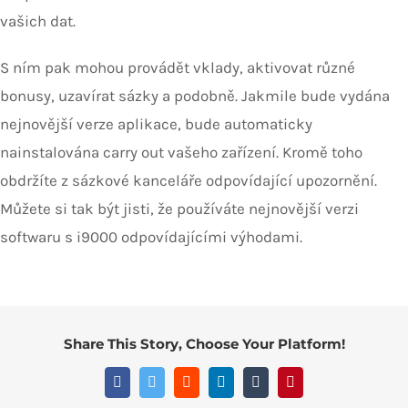
vašich dat.
S ním pak mohou provádět vklady, aktivovat různé
bonusy, uzavírat sázky a podobně. Jakmile bude vydána
nejnovější verze aplikace, bude automaticky
nainstalována carry out vašeho zařízení. Kromě toho
obdržíte z sázkové kanceláře odpovídající upozornění.
Můžete si tak být jisti, že používáte nejnovější verzi
softwaru s i9000 odpovídajícími výhodami.
Share This Story, Choose Your Platform!