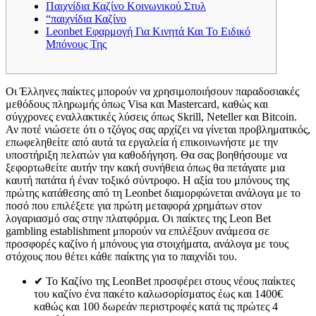
Παιχνίδια Καζίνο Κοινωνικού Στυλ
“παιχνίδια Καζίνο
Leonbet Εφαρμογή Για Κινητά Και Το Ειδικό
Μπόνους Της
Οι Έλληνες παίκτες μπορούν να χρησιμοποιήσουν παραδοσιακές
μεθόδους πληρωμής όπως Visa και Mastercard, καθώς και
σύγχρονες εναλλακτικές λύσεις όπως Skrill, Neteller και Bitcoin.
Αν ποτέ νιώσετε ότι ο τζόγος σας αρχίζει να γίνεται προβληματικός,
επωφεληθείτε από αυτά τα εργαλεία ή επικοινωνήστε με την
υποστήριξη πελατών για καθοδήγηση. Θα σας βοηθήσουμε να
ξεφορτωθείτε αυτήν την κακή συνήθεια όπως θα πετάγατε μια
καυτή πατάτα ή έναν τοξικό σύντροφο. Η αξία του μπόνους της
πρώτης κατάθεσης από τη Leonbet διαμορφώνεται ανάλογα με το
ποσό που επιλέξετε για πρώτη μεταφορά χρημάτων στον
λογαριασμό σας στην πλατφόρμα. Οι παίκτες της Leon Bet
gambling establishment μπορούν να επιλέξουν ανάμεσα σε
προσφορές καζίνο ή μπόνους για στοιχήματα, ανάλογα με τους
στόχους που θέτει κάθε παίκτης για το παιχνίδι του.
✔ Το Καζίνο της LeonBet προσφέρει στους νέους παίκτες
του καζίνο ένα πακέτο καλωσορίσματος έως και 1400€
καθώς και 100 δωρεάν περιστροφές κατά τις πρώτες 4