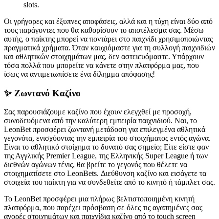
slots.
Οι γρήγορες και έξυπνες αποφάσεις, αλλά και η τύχη είναι δύο από
τους παράγοντες που θα καθορίσουν το αποτέλεσμα σας. Μέσω
αυτής, ο παίκτης μπορεί να ποντάρει στο παιχνίδι χρησιμοποιώντας
πραγματικά χρήματα. Όταν καυχιόμαστε για τη συλλογή παιχνιδιών
και αθλητικών στοιχημάτων μας, δεν αστειευόμαστε. Υπάρχουν
τόσα πολλά που μπορείτε να κάνετε στην πλατφόρμα μας, που
ίσως να αντιμετωπίσετε ένα δίλημμα απόφασης!
✨ Ζωντανό Καζίνο
Σας παρουσιάζουμε καζίνο που έχουν ελεγχθεί με προσοχή,
συνοδευόμενα από την καλύτερη εμπειρία παιχνιδιού. Ναι, το
LeonBet προσφέρει ζωντανή μετάδοση για επιλεγμένα αθλητικά
γεγονότα, ενισχύοντας την εμπειρία του στοιχήματος εντός αγώνα.
Είναι το αθλητικό στοίχημα το δυνατό σας σημείο; Είτε είστε φαν
της Αγγλικής Premier League, της Ελληνικής Super League ή των
διεθνών αγώνων τένις, θα βρείτε το γεγονός που θέλετε να
στοιχηματίσετε στο LeonBets. Διεύθυνση καζίνο και εισάγετε τα
στοιχεία του παίκτη για να συνδεθείτε από το κινητό ή τάμπλετ σας.
Το LeonBet προσφέρει μια πλήρως βελτιστοποιημένη κινητή
πλατφόρμα, που παρέχει πρόσβαση σε όλες τις αγαπημένες σας
αγορές στοιχημάτων και παιχνίδια καζίνο από το touch screen