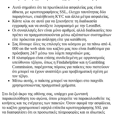
Αυτό σημαίνει ότι τα πρωτόκολλα ασφαλείας μας είναι
άθικτα, με κρυπτογραφήσεις SSL, έλεγχο ταυτότητας δύο
παραγόντων, επαλήθευση KYC και άλλα μέτρα ασφαλείας.
Κάντε κλικ σε αυτό για να ξεκινήσετε τη διαδικασία
εγγραφής και να ανοίξετε λογαριασμό με την LeonBet.
Οι συναλλαγές δεν είναι μόνο αριθμοί, αλλά διαδικασίες που
πρέπει να πραγματοποιούνται μέσω αξιόπιστων συστημάτων
είτε πρόκειται για ανάληψη είτε για κατάθεση.
Σας δίνουμε όλες τις επιλογές του κόσμου με τα πάνω από 4.
000 on the web slots του καζίνο μας που είναι διαθέσιμα για
πρόσβαση 24/7 μέσω του λόμπι παιχνιδιών μας.
Η πλατφόρμα είναι επίσης συνδεδεμένη με οργανισμούς
υπεύθυνου τζόγου, όπως η Findahelpline και η Gambling
Commission, παρέχοντας πόρους για παίκτες που πιστεύουν
ότι μπορεί να έχουν αναπτύξει μια προβληματική σχέση με
τον τζόγο.
Μέσω αυτής, ο παίκτης μπορεί να ποντάρει στο παιχνίδι
χρησιμοποιώντας πραγματικά χρήματα.
Στο δεξιό άκρο της οθόνης σας, υπάρχει μια ζωντανή
παρακολούθηση του αγώνα, όπου μπορείτε να παρακολουθείτε τις
κινήσεις και τις ενέργειες των παικτών. Όσον αφορά την ασφάλεια,
το καζίνο χρησιμοποιεί υψηλά επίπεδα κρυπτογράφησης SSL για
να διασφαλίσει ότι οι προσωπικές πληροφορίες και οι ιδιωτικές