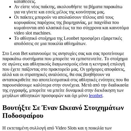
καταθέσεις.
Αν είστε νέος παίκτης, ακολουθήστε τα βήματα παρακάτω
για να γίνετε και εσείς μέλος της κοινότητας μας.
Οι παίκτες μπορούν να απολαύσουν τίτλους από τους
κορυφαίους παρόχους της βιομηχανίας, με παιχνίδια που
κυμαίνονται από κλασικά έως τα πιο σύγχρονα και καινοτόμα
video slot machines.
Το αθλητικό στοίχημα της Leonbet προσφέρει εξαιρετικές
αποδόσεις σε μια ποικιλία αθλημάτων.
Στο Leon Bet κατανοούμε τις ανησυχίες σας και σας προτείνουμε
παρακάτω συστήματα που μπορείτε να εμπιστευτείτε. Το στοίχημα
σε αγώνες και αθλητικούς διαγωνισμούς είναι η κεντρική επιλογή
που έχετε παίζοντας στο πρακτορείο μας. Οι γρήγορες αποφάσεις,
αλλά και οι στρατηγικές αναλύσεις, θα σας βοηθήσουν να
ανταποκριθείτε πιο αποτελεσματικά στις αθλητικές ενότητες που θα
παρουσιάσουμε καλύτερα στην συνέχεια. Μετά από την διαδικασία
της εγγραφής, μπορείτε να μπείτε δυναμικά στην διεκδικηση των
μεγάλων αθλητικών προσφορών και όχι μόνο
leonbet
.
Βουτήξτε Σε Έναν Ωκεανό Στοιχημάτων
Ποδοσφαίρου
Η εκτεταμένη συλλογή από Video Slots και η ποικιλία των