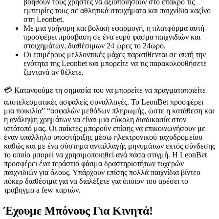
βοηθούν τους χρήστες να αξιοποιήσουν στο έπακρο τις
εμπειρίες τους σε αθλητικά στοιχήματα και παιχνίδια καζίνο
στη Leonbet.
Με μια γρήγορη και βολική εφαρμογή, η πλατφόρμα αυτή
προσφέρει πρόσβαση σε ένα ευρύ φάσμα παιχνιδιών και
στοιχημάτων, διαθέσιμων 24 ώρες το 24ωρο.
Οι επιμέρους μελλοντικές μάχες παρατίθενται σε αυτή την
ενότητα της Leonbet και μπορείτε να τις παρακολουθήσετε
ζωντανά αν θέλετε.
💳 Κατανοούμε τη σημασία του να μπορείτε να πραγματοποιείτε
αποτελεσματικές ασφαλείς συναλλαγές. Το LeonBet προσφέρει
μια ποικιλία” “ασφαλών μεθόδων πληρωμής, ώστε η κατάθεση και
η ανάληψη χρημάτων να είναι μια εύκολη διαδικασία στον
ιστότοπό μας. Οι παίκτες μπορούν επίσης να επικοινωνήσουν με
έναν υπάλληλο υποστήριξης μέσω ηλεκτρονικού ταχυδρομείου
καθώς και με ένα σύστημα ανταλλαγής μηνυμάτων εκτός σύνδεσης
το οποίο μπορεί να χρησιμοποιηθεί ανά πάσα στιγμή. Η LeonBet
προσφέρει ένα τεράστιο φάσμα δραστηριοτήτων τυχερών
παιχνιδιών για όλους. Υπάρχουν επίσης πολλά παιχνίδια βίντεο
πόκερ διαθέσιμα για να διαλέξετε για όποιον του αρέσει το
τράβηγμα a few καρτών.
Έχουμε Μπόνους Για Κινητά!