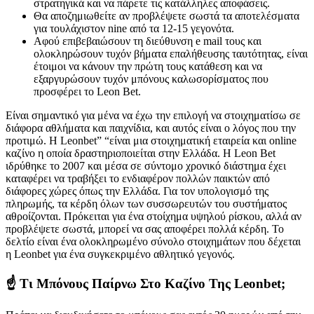
στρατηγικά και να πάρετε τις κατάλληλες αποφάσεις.
Θα αποζημιωθείτε αν προβλέψετε σωστά τα αποτελέσματα
για τουλάχιστον nine από τα 12-15 γεγονότα.
Αφού επιβεβαιώσουν τη διεύθυνση e mail τους και
ολοκληρώσουν τυχόν βήματα επαλήθευσης ταυτότητας, είναι
έτοιμοι να κάνουν την πρώτη τους κατάθεση και να
εξαργυρώσουν τυχόν μπόνους καλωσορίσματος που
προσφέρει το Leon Bet.
Είναι σημαντικό για μένα να έχω την επιλογή να στοιχηματίσω σε
διάφορα αθλήματα και παιχνίδια, και αυτός είναι ο λόγος που την
προτιμώ. Η Leonbet” “είναι μια στοιχηματική εταιρεία και online
καζίνο η οποία δραστηριοποιείται στην Ελλάδα. H Leon Bet
ιδρύθηκε το 2007 και μέσα σε σύντομο χρονικό διάστημα έχει
καταφέρει να τραβήξει το ενδιαφέρον πολλών παικτών από
διάφορες χώρες όπως την Ελλάδα. Για τον υπολογισμό της
πληρωμής, τα κέρδη όλων των συσσωρευτών του συστήματος
αθροίζονται. Πρόκειται για ένα στοίχημα υψηλού ρίσκου, αλλά αν
προβλέψετε σωστά, μπορεί να σας αποφέρει πολλά κέρδη. Το
δελτίο είναι ένα ολοκληρωμένο σύνολο στοιχημάτων που δέχεται
η Leonbet για ένα συγκεκριμένο αθλητικό γεγονός.
☝ Τι Μπόνους Παίρνω Στο Καζίνο Της Leonbet;