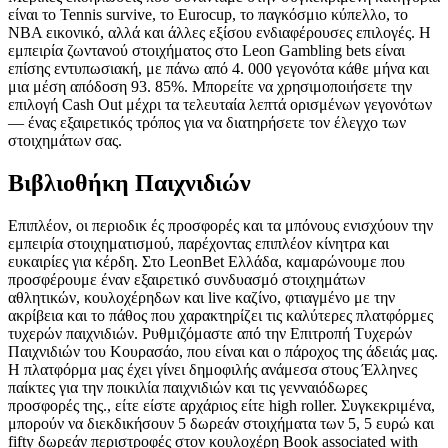
είναι το Tennis survive, το Eurocup, το παγκόσμιο κύπελλο, το
NBA εικονικό, αλλά και άλλες εξίσου ενδιαφέρουσες επιλογές. Η
εμπειρία ζωντανού στοιχήματος στο Leon Gambling bets είναι
επίσης εντυπωσιακή, με πάνω από 4. 000 γεγονότα κάθε μήνα και
μια μέση απόδοση 93. 85%. Μπορείτε να χρησιμοποιήσετε την
επιλογή Cash Out μέχρι τα τελευταία λεπτά ορισμένων γεγονότων
— ένας εξαιρετικός τρόπος για να διατηρήσετε τον έλεγχο των
στοιχημάτων σας.
Βιβλιοθήκη Παιχνιδιών
Επιπλέον, οι περιοδικ ές προσφορές και τα μπόνους ενισχύουν την
εμπειρία στοιχηματισμού, παρέχοντας επιπλέον κίνητρα και
ευκαιρίες για κέρδη. Στο LeonBet Ελλάδα, καμαρώνουμε που
προσφέρουμε έναν εξαιρετικό συνδυασμό στοιχημάτων
αθλητικών, κουλοχέρηδων και live καζίνο, φτιαγμένο με την
ακρίβεια και το πάθος που χαρακτηρίζει τις καλύτερες πλατφόρμες
τυχερών παιχνιδιών. Ρυθμιζόμαστε από την Επιτροπή Τυχερών
Παιχνιδιών του Κουρασάο, που είναι και ο πάροχος της άδειάς μας.
Η πλατφόρμα μας έχει γίνει δημοφιλής ανάμεσα στους Έλληνες
παίκτες για την ποικιλία παιχνιδιών και τις γενναιόδωρες
προσφορές της., είτε είστε αρχάριος είτε high roller. Συγκεκριμένα,
μπορούν να διεκδικήσουν 5 δωρεάν στοιχήματα των 5, 5 ευρώ και
fifty δωρεάν περιστροφές στον κουλοχέρη Book associated with