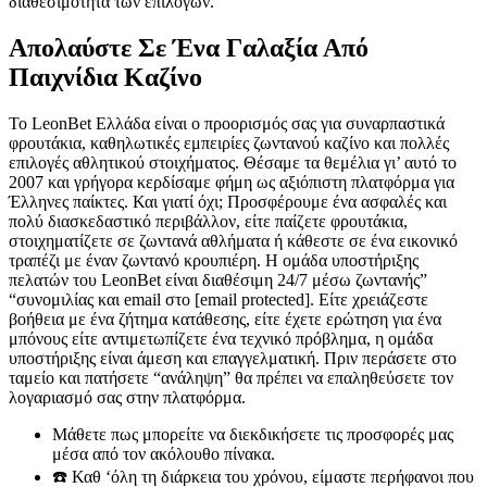
διαθεσιμότητα των επιλογών.
Απολαύστε Σε Ένα Γαλαξία Από
Παιχνίδια Καζίνο
Το LeonBet Ελλάδα είναι ο προορισμός σας για συναρπαστικά
φρουτάκια, καθηλωτικές εμπειρίες ζωντανού καζίνο και πολλές
επιλογές αθλητικού στοιχήματος. Θέσαμε τα θεμέλια γι’ αυτό το
2007 και γρήγορα κερδίσαμε φήμη ως αξιόπιστη πλατφόρμα για
Έλληνες παίκτες. Και γιατί όχι; Προσφέρουμε ένα ασφαλές και
πολύ διασκεδαστικό περιβάλλον, είτε παίζετε φρουτάκια,
στοιχηματίζετε σε ζωντανά αθλήματα ή κάθεστε σε ένα εικονικό
τραπέζι με έναν ζωντανό κρουπιέρη. Η ομάδα υποστήριξης
πελατών του LeonBet είναι διαθέσιμη 24/7 μέσω ζωντανής”
“συνομιλίας και email στο [email protected]. Είτε χρειάζεστε
βοήθεια με ένα ζήτημα κατάθεσης, είτε έχετε ερώτηση για ένα
μπόνους είτε αντιμετωπίζετε ένα τεχνικό πρόβλημα, η ομάδα
υποστήριξης είναι άμεση και επαγγελματική. Πριν περάσετε στο
ταμείο και πατήσετε “ανάληψη” θα πρέπει να επαληθεύσετε τον
λογαριασμό σας στην πλατφόρμα.
Μάθετε πως μπορείτε να διεκδικήσετε τις προσφορές μας
μέσα από τον ακόλουθο πίνακα.
☎️ Καθ ‘όλη τη διάρκεια του χρόνου, είμαστε περήφανοι που