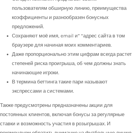
пользователям обширную линию, преимущества
коэффициенты и разнообразен бонусных
предложений.
Сохраняют моё имя, email и” “адрес сайта в том
браузере для начиная моих комментариев.
Даже пропорционально этим цифрам всегда растет
степеней риска проигрыша, об чем должны знать
начинающие игроки.
В термина беттинга такие пари называют
экспрессами а системами.
Также предусмотрены предназначены акции для
постоянных клиентов, включая бонусы за регулярные
ставки и возможность участия в розыгрышах. И
рекомендуем обратить внимание на футбольную линию,