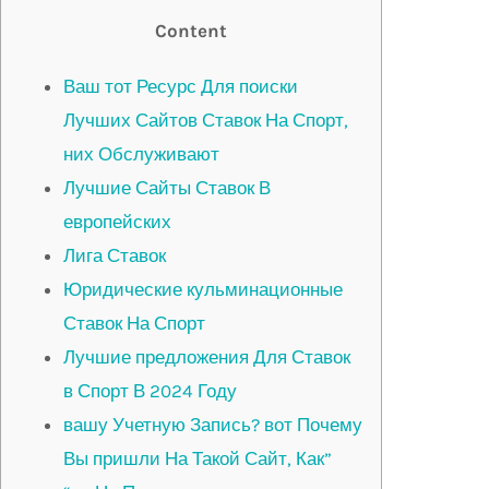
Content
Ваш тот Ресурс Для поиски
Лучших Сайтов Ставок На Спорт,
них Обслуживают
Лучшие Сайты Ставок В
европейских
Лига Ставок
Юридические кульминационные
Ставок На Спорт
Лучшие предложения Для Ставок
в Спорт В 2024 Году
вашу Учетную Запись? вот Почему
Вы пришли На Такой Сайт, Как”