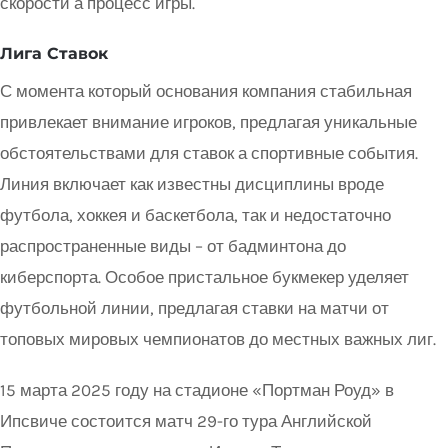
скорости а процесс игры.
Лига Ставок
С момента который основания компания стабильная
привлекает внимание игроков, предлагая уникальные
обстоятельствами для ставок а спортивные события.
Линия включает как известны дисциплины вроде
футбола, хоккея и баскетбола, так и недостаточно
распространенные виды – от бадминтона до
киберспорта. Особое пристальное букмекер уделяет
футбольной линии, предлагая ставки на матчи от
топовых мировых чемпионатов до местных важных лиг.
15 марта 2025 году на стадионе «Портман Роуд» в
Ипсвиче состоится матч 29-го тура Английской