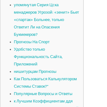
упомянутая Серия Цска
менаджеров Угрозой: «зенит» Бьет
«спартак» Больнее, только
Ответит Ли на Опасения
Букмекеров?
Прогнозы На Спорт
Удобство только
Функциональность Сайта,
Приложений
нишитурцам Прогнозы
Как Пользоваться Калькулятором
Системы Ставок?”
Популярные Вопросы и Ответы
к Лучшим Коэффициентам ддя