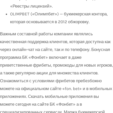
«Реестры лицензий».
OLIMPBET («Олимпбет») — букмекерская контора,
которая основывается в 2012 обжоровку.
Важным составной работы компании являлись
качественная поддержка клиентов, которая доступна как
через онлайн-чат на сайте, так и по телефону. Бонусная
программа БК «Фонбет» включает в даже
приветственные фрибеты, промокоды для новых игроков,
а также регулярно акции для множества клиентов.
Ознакомиться с условиями фрибетов пребезбожно
можете на официальном сайте «fon. bet» и в мобильных
приложениях. Скачать мобильные приложения вы
можете сегодня на сайте БК «Фонбет» а в
специализированных сервисах. Маржа букмекерской