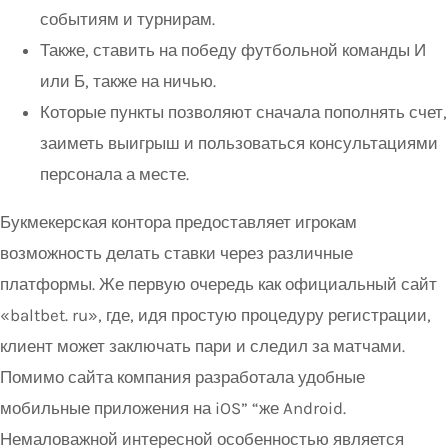
событиям и турнирам.
Также, ставить на победу футбольной команды И
или Б, также на ничью.
Которые пункты позволяют сначала пополнять счет,
заиметь выигрыш и пользоваться консультациями
персонала а месте.
Букмекерская контора предоставляет игрокам
возможность делать ставки через различные
платформы. Же первую очередь как официальный сайт
«baltbet. ru», где, идя простую процедуру регистрации,
клиент может заключать пари и следил за матчами.
Помимо сайта компания разработала удобные
мобильные приложения на iOS” “же Android.
Немаловажной интересной особенностью является