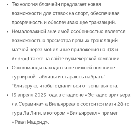
Технология блокчейн предлагает новая
возможности для ставок на спорт, обеспечивая
прозрачность и обеспечивающее транзакций.
Немаловажной значимой особенностью является
возможностью просмотра прямых трансляций
матчей через мобильные приложения на iOS и
Android также на сайте букмекерской компании.
Они команды находятся же нижней половине
турнирной таблицы и стараюсь набрать”
“близоруко, чтобы отдалиться от зоны вылета.
15 апреля 2025 года в стадионе «Эстадио врильера
ла Серамика» а Вильярреале состоится матч 28-го
тура Ла Лиги, в котором «Вильярреал» примет
«Реал Мадрид».