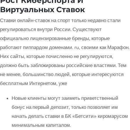
Рост Киберспорта И
Виртуальных Ставок
Ставки онлайн-ставок на спорт только недавно стали
регулироваться внутри России. Существуют
официально лицензированные бренды, которые
работают пиппардом доменами. ru, своими как Марафон.
Них сайты, которые почисленно не регулируются,
должно быть заблокированы российские властями. Тем
не менее, большинство людей, которые интересуются
бесплатным Интернетом, уже
Новые клиенты могут заиметь приветственный
бонус на первый депозит, только позволяет им
начать делать ставки в БК «Бетсити» киромарусом
минимальным капиталом.