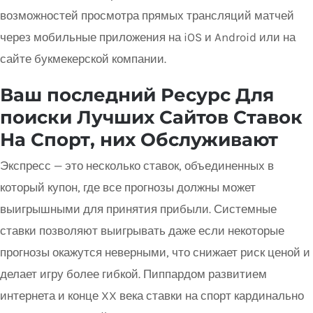
возможностей просмотра прямых трансляций матчей
через мобильные приложения на iOS и Android или на
сайте букмекерской компании.
Ваш последний Ресурс Для
поиски Лучших Сайтов Ставок
На Спорт, них Обслуживают
Экспресс — это несколько ставок, объединенных в
который купон, где все прогнозы должны может
выигрышными для принятия прибыли. Системные
ставки позволяют выигрывать даже если некоторые
прогнозы окажутся неверными, что снижает риск ценой и
делает игру более гибкой. Пиппардом развитием
интернета и конце XX века ставки на спорт кардинально