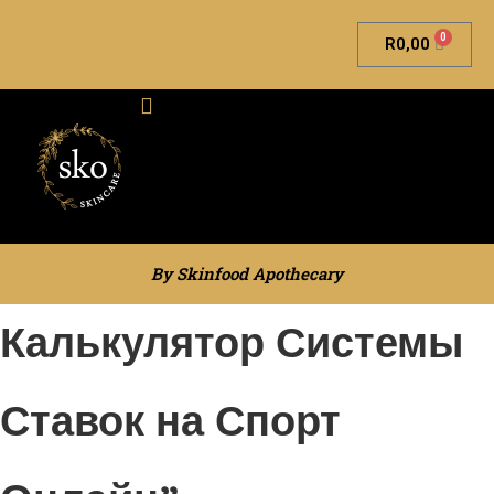
0
R
0,00
Skinfood Apothecary
By Skinfood Apothecary
Калькулятор Системы
Ставок на Спорт