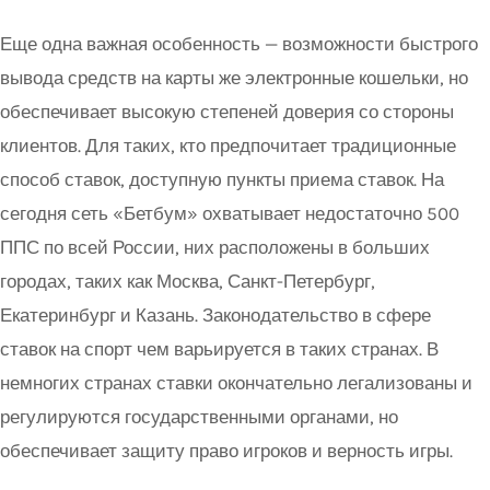
Еще одна важная особенность — возможности быстрого
вывода средств на карты же электронные кошельки, но
обеспечивает высокую степеней доверия со стороны
клиентов. Для таких, кто предпочитает традиционные
способ ставок, доступную пункты приема ставок. На
сегодня сеть «Бетбум» охватывает недостаточно 500
ППС по всей России, них расположены в больших
городах, таких как Москва, Санкт-Петербург,
Екатеринбург и Казань. Законодательство в сфере
ставок на спорт чем варьируется в таких странах. В
немногих странах ставки окончательно легализованы и
регулируются государственными органами, но
обеспечивает защиту право игроков и верность игры.