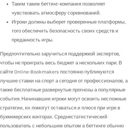
Таким таким беттинг-компания позволяет
чувствовать атмосферу соревнований.
Игроки должны выберет проверенные платформы,
того обеспечить безопасность своих средств и
преданность игры.
Предпочтительно заручиться поддержкой экспертов,
чтобы не проиграть весь бюджет а нескольких пари. В
сайте Online-Bookmakers постоянно публикуются
лучшие ставки на спорт а сегодня от профессионалов, а
также бесплатные развернутые прогнозы а популярные
события. Начинавшие игроки могут освоить несложные
стратегии, их помогут оставаться и плюсе при игре в
букмекерских конторах. Среднестатистический
пользователь с небольшим опытом а беттинге обычно