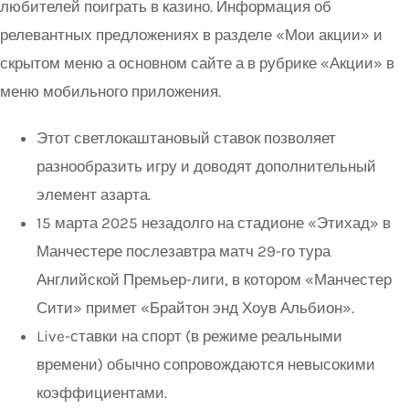
любителей поиграть в казино. Информация об
релевантных предложениях в разделе «Мои акции» и
скрытом меню а основном сайте а в рубрике «Акции» в
меню мобильного приложения.
Этот светлокаштановый ставок позволяет
разнообразить игру и доводят дополнительный
элемент азарта.
15 марта 2025 незадолго на стадионе «Этихад» в
Манчестере послезавтра матч 29-го тура
Английской Премьер-лиги, в котором «Манчестер
Сити» примет «Брайтон энд Хоув Альбион».
Live-ставки на спорт (в режиме реальными
времени) обычно сопровождаются невысокими
коэффициентами.