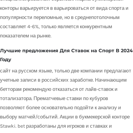
конторы варьируется в варьироваться от вида спорта и
популярности переломные, но в среднепотолочным
составляет 4-6%, только является конкурентным
показателем на рынке.
Лучшие предложения Для Ставок на Спорт В 2024
Году
сайт на русском языке, только две компании предлагают
учетные записи в российских заработке. Начинающим
бетторам рекомендую отказаться от лайв-ставок и
тотализатора. Прематчевые ставки по кубуров
позволяют более основательно подойти к анализу и
выбору матчей/событий. Акции в букмекерской конторе
Stawki. bet разработаны для игроков и ставках и