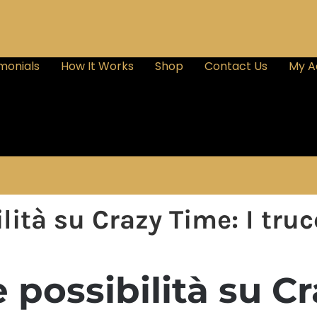
monials
How It Works
Shop
Contact Us
My A
lità su Crazy Time: I tru
possibilità su Cr