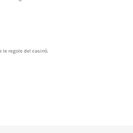
 le regole del casinò.